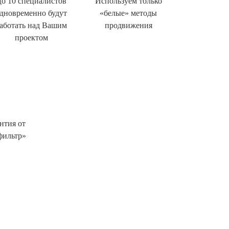
о 10 специалистов
Используем только
дновременно будут
«белые» методы
аботать над Вашим
продвижения
проектом
нтия от
фильтр»