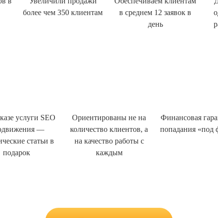
ов в
Увеличили продажи
Обеспечиваем клиентам
Д
более чем 350 клиентам
в среднем 12 заявок в
о
день
р
казе услуги SEO
Ориентированы не на
Финансовая гара
одвижения —
количество клиентов, а
попадания «под 
ические статьи в
на качество работы с
подарок
каждым