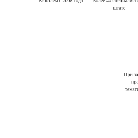
Работаем с 2008 года
Более 40 специалист
штате
При за
пр
темат